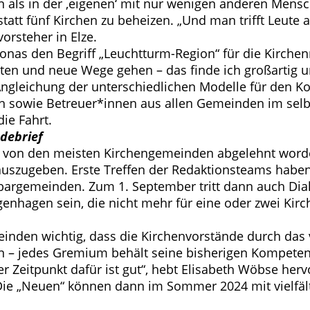
n als in der ‚eigenen‘ mit nur wenigen anderen Mensch
 statt fünf Kirchen zu beheizen. „Und man trifft Leut
orsteher in Elze.
 Jonas den Begriff „Leuchtturm-Region“ für die Kirch
beiten und neue Wege gehen – das finde ich großartig 
gleichung der unterschiedlichen Modelle für den Ko
 sowie Betreuer*innen aus allen Gemeinden im selben 
die Fahrt.
debrief
n von den meisten Kirchengemeinden abgelehnt worden
zugeben. Erste Treffen der Redaktionsteams haben b
chbargemeinden. Zum 1. September tritt dann auch Dia
enhagen sein, die nicht mehr für eine oder zwei Kirc
einden wichtig, dass die Kirchenvorstände durch das
 – jedes Gremium behält seine bisherigen Kompetenz
Zeitpunkt dafür ist gut“, hebt Elisabeth Wöbse her
Die „Neuen“ können dann im Sommer 2024 mit vielfält