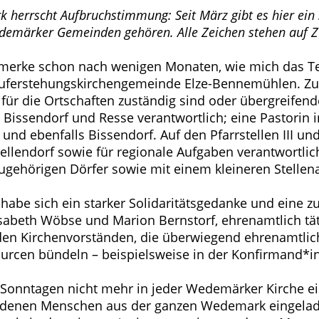
 herrscht Aufbruchstimmung: Seit März gibt es hier ein
demärker Gemeinden gehören. Alle Zeichen stehen auf Z
ch merke schon nach wenigen Monaten, wie mich das T
r Auferstehungskirchengemeinde Elze-Bennemühlen. 
en für die Ortschaften zuständig sind oder übergreif
für Bissendorf und Resse verantwortlich; eine Pastorin
 und ebenfalls Bissendorf. Auf den Pfarrstellen III 
llendorf sowie für regionale Aufgaben verantwortlich.
ugehörigen Dörfer sowie mit einem kleineren Stellen
abe sich ein starker Solidaritätsgedanke und eine 
lisabeth Wöbse und Marion Bernstorf, ehrenamtlich tä
den Kirchenvorständen, die überwiegend ehrenamtlich
sourcen bündeln – beispielsweise in der Konfirmand*i
Sonntagen nicht mehr in jeder Wedemärker Kirche ein
u denen Menschen aus der ganzen Wedemark eingeladen