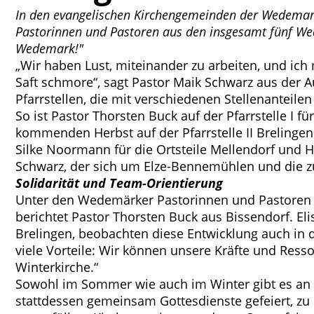
In den evangelischen Kirchengemeinden der Wedemark
Pastorinnen und Pastoren aus den insgesamt fünf We
Wedemark!"
„Wir haben Lust, miteinander zu arbeiten, und i
Saft schmore“, sagt Pastor Maik Schwarz aus de
Pfarrstellen, die mit verschiedenen Stellenanteil
So ist Pastor Thorsten Buck auf der Pfarrstelle I 
kommenden Herbst auf der Pfarrstelle II Brelingen
Silke Noormann für die Ortsteile Mellendorf und He
Schwarz, der sich um Elze-Bennemühlen und die z
Solidarität und Team-Orientierung
Unter den Wedemärker Pastorinnen und Pastoren h
berichtet Pastor Thorsten Buck aus Bissendorf. E
Brelingen, beobachten diese Entwicklung auch in 
viele Vorteile: Wir können unsere Kräfte und Res
Winterkirche.“
Sowohl im Sommer wie auch im Winter gibt es an 
stattdessen gemeinsam Gottesdienste gefeiert, z