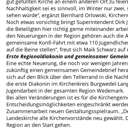
gut gefüllten Kirche an einem anderen Ort zu feier
Nachhaltigkeit sei es sinnvoll, im Winter nur zwei,
sehen würde“, ergänzt Bernhard Orlowski, Kirchenv
Noch etwas vorsichtig bringt Superintendent Dirk
die Beteiligten hier richtig gerne miteinander ar
den Neuerungen in der Region gehören auch die An
gemeinsame Konfi-Fahrt mit etwa 110 Jugendlichen
auf die Beine stellen“, freut sich Maik Schwarz auf 
Erste Regionaldiakonin und gemeinsamer Gemein
Eine echte Neuerung, die noch vor wenigen Jahre
zukünftig einen gemeinsamen Gemeindebrief heraus
sich auf den Blick über den Tellerrand in die Na
die erste Diakonin im Kirchenkreis Burgwedel-Lang
Jugendarbeit in der gesamten Region Wedemark.
Bei allen Veränderungen ist es für die Kirchengem
Entscheidungsmöglichkeiten eingeschränkt werden
Zusammenarbeit neuen Gestaltungsspielraum. „Der 
Landeskirche alle Kirchenvorstände neu gewählt. 
Region an den Start gehen.